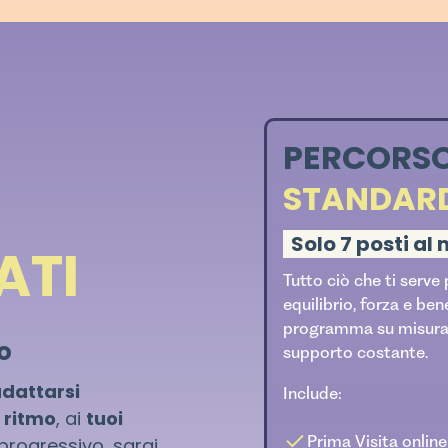
PERCORS
STANDAR
Solo 7 posti al
ATI
Tutto ciò che ti serve 
equilibrio, forza e be
programma su misura,
ro
supporto costante.
dattarsi
Include:
 ritmo
, ai
tuoi
Prima Visita online
progressivo, sarai