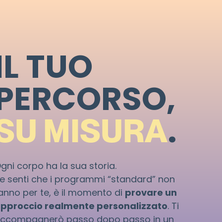
IL TUO
PERCORSO,
.
SU MISURA
gni corpo ha la sua storia.
e senti che i programmi “standard” non
anno per te, è il momento di
provare un
pproccio realmente personalizzato
. Ti
ccompagnerò passo dopo passo in un