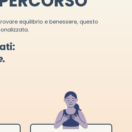
O PERCORSO
rovare equilibrio e benessere, questo
onalizzata.
ati:
e
.