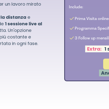
per un lavoro mirato
Include:
 la distanza
e
Prima Visita online
ude
1 sessione live al
Programma Specif
etta. Un'opzione
più costante e
3 Follow up mensil
rtata in ogni fase.
Extra:
1 
Anc