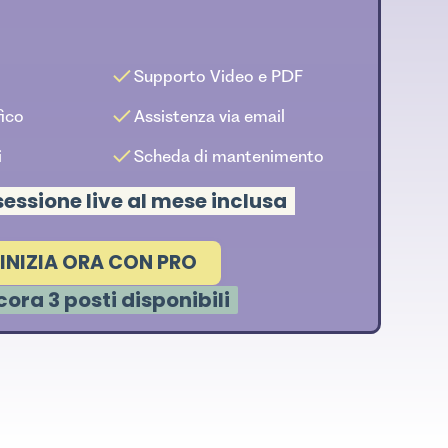
Supporto Video e PDF
ico
Assistenza via email
i
Scheda di mantenimento
sessione live al mese inclusa
INIZIA ORA CON PRO
ora 3 posti disponibili