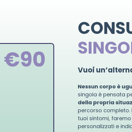
CONS
SINGO
€90
A
Vuoi un’altern
Nessun corpo è ugu
singola è pensata p
della propria situa
percorso completo. D
tuoi sintomi, faremo 
personalizzati e indic