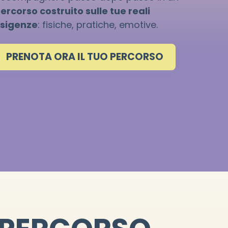
ercorso costruito sulle tue reali
sigenze
: fisiche, pratiche, emotive.
PRENOTA ORA IL TUO PERCORSO