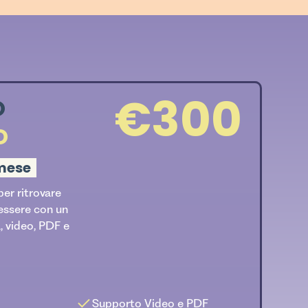
€300
O
D
 mese
per ritrovare
nessere con un
 video, PDF e
Supporto Video e PDF