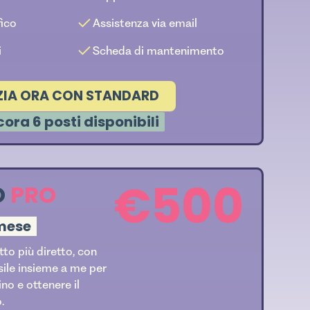
ico
Assistenza via email
i
Scheda di mantenimento
IZIA ORA CON STANDARD
ora 6 posti disponibili
€500
O
PRO
 mese
tto più diretto, con
sile insieme a me per
ino e ottenere il
.