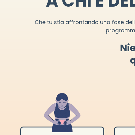
A CHI È D
Che tu stia affrontando una fase del
programma 
Nie
q