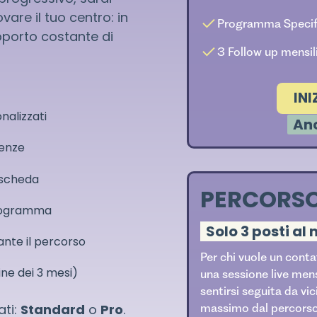
vare il tuo centro: in
Programma Specif
pporto costante di
3 Follow up mensil
IN
nalizzati
Anc
genze
a scheda
PERCORS
programma
Solo 3 posti al
ante il percorso
Per chi vuole un conta
ne dei 3 mesi)
una sessione live men
sentirsi seguita da vic
massimo dal percorso
ati:
Standard
o
Pro
.