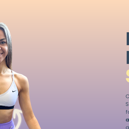
O
S
f
a
a